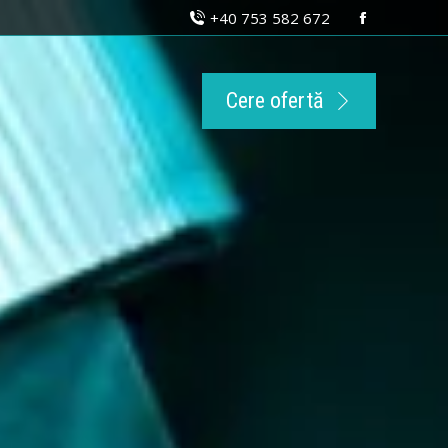
+40 753 582 672
Facebook
page
opens
Cere ofertă
in
new
window