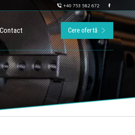
+40 753 582 672
Facebook
page
opens
Contact
Cere ofertă
in
new
window