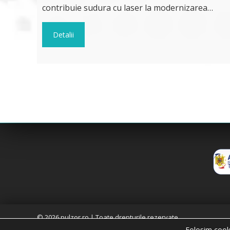
contribuie sudura cu laser la modernizarea…
Detalii
© 2026 pulzor.ro | Toate drepturile rezervate
Folosim cooki