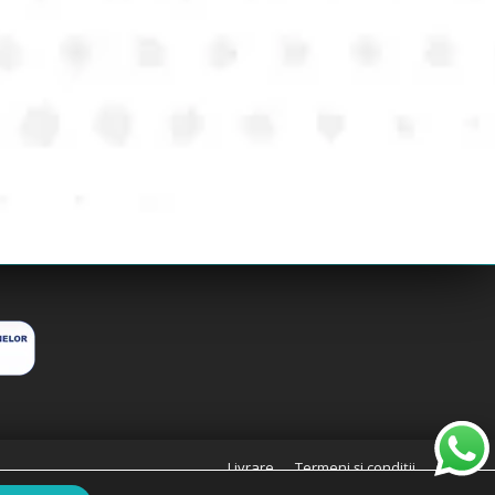
Livrare
Termeni și condiții