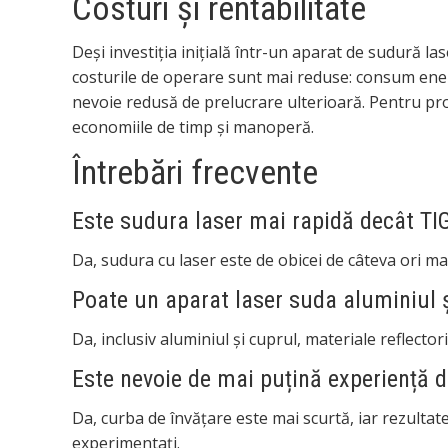
Costuri și rentabilitate
Deși investiția inițială într-un aparat de sudură 
costurile de operare sunt mai reduse: consum ener
nevoie redusă de prelucrare ulterioară. Pentru pro
economiile de timp și manoperă.
Întrebări frecvente
Este sudura laser mai rapidă decât TI
Da, sudura cu laser este de obicei de câteva ori mai
Poate un aparat laser suda aluminiul 
Da, inclusiv aluminiul și cuprul, materiale reflector
Este nevoie de mai puțină experiență d
Da, curba de învățare este mai scurtă, iar rezultat
experimentați.