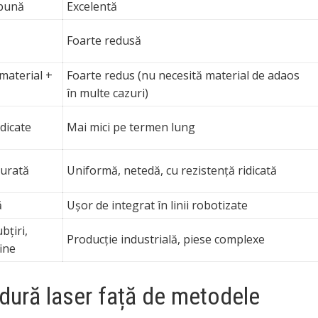
 bună
Excelentă
Foarte redusă
material +
Foarte redus (nu necesită material de adaos
în multe cazuri)
idicate
Mai mici pe termen lung
curată
Uniformă, netedă, cu rezistență ridicată
ă
Ușor de integrat în linii robotizate
bțiri,
Producție industrială, piese complexe
fine
udură laser față de metodele