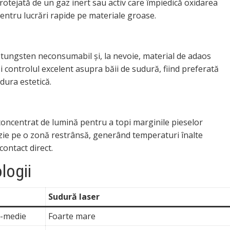
protejată de un gaz inert sau activ care împiedică oxidarea
 pentru lucrări rapide pe materiale groase.
 tungsten neconsumabil și, la nevoie, material de adaos
 controlul excelent asupra băii de sudură, fiind preferată
dura estetică.
 concentrat de lumină pentru a topi marginile pieselor
cizie pe o zonă restrânsă, generând temperaturi înalte
contact direct.
logii
Sudură laser
ă-medie
Foarte mare