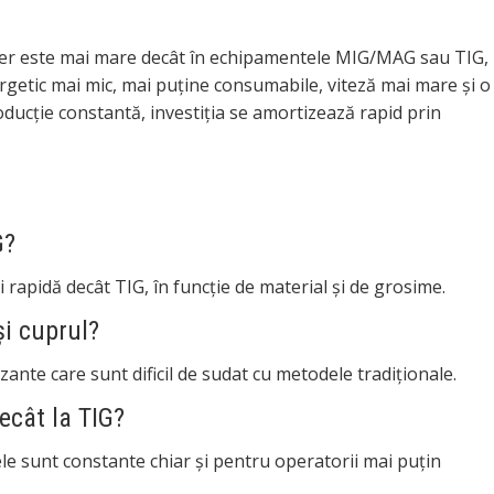
laser este mai mare decât în echipamentele MIG/MAG sau TIG,
getic mai mic, mai puține consumabile, viteză mai mare și o
ducție constantă, investiția se amortizează rapid prin
G?
 rapidă decât TIG, în funcție de material și de grosime.
și cuprul?
izante care sunt dificil de sudat cu metodele tradiționale.
ecât la TIG?
ele sunt constante chiar și pentru operatorii mai puțin