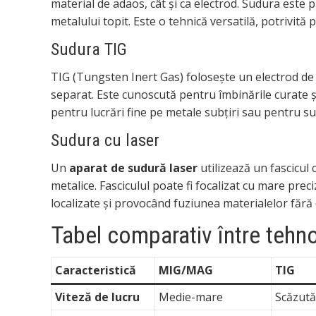
material de adaos, cât și ca electrod. Sudura este 
metalului topit. Este o tehnică versatilă, potrivită
Sudura TIG
TIG (Tungsten Inert Gas) folosește un electrod de
separat. Este cunoscută pentru îmbinările curate și
pentru lucrări fine pe metale subțiri sau pentru su
Sudura cu laser
Un
aparat de sudură laser
utilizează un fascicul
metalice. Fasciculul poate fi focalizat cu mare pre
localizate și provocând fuziunea materialelor fără 
Tabel comparativ între tehno
Caracteristică
MIG/MAG
TIG
Viteză de lucru
Medie-mare
Scăzut