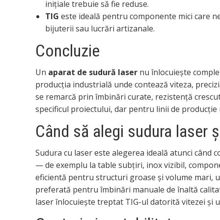
inițiale trebuie să fie reduse.
TIG
este ideală pentru componente mici care nece
bijuterii sau lucrări artizanale.
Concluzie
Un
aparat de sudură laser
nu înlocuiește complet
producția industrială unde contează viteza, preciz
se remarcă prin îmbinări curate, rezistență crescu
specificul proiectului, dar pentru linii de producți
Când să alegi sudura laser ș
Sudura cu laser este alegerea ideală atunci când 
— de exemplu la table subțiri, inox vizibil, comp
eficientă pentru structuri groase și volume mari, u
preferată pentru îmbinări manuale de înaltă calita
laser înlocuiește treptat TIG-ul datorită vitezei și u