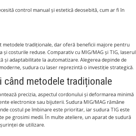
sită control manual și estetică deosebită, cum ar fi în
 metodele tradiționale, dar oferă beneficii majore pentru
ia și costurile reduse. Comparativ cu MIG/MAG și TIG, laserul
tă și adaptabilitate la automatizare. Alegerea depinde de
e moderne, sudura cu laser reprezintă o investiție strategică.
i când metodele tradiționale
contează precizia, aspectul cordonului și deformarea minimă
onente electronice sau bijuterii. Sudura MIG/MAG rămâne
nde costul pe îmbinare este prioritar, iar sudura TIG este
te pe grosimi medii. În multe ateliere, un aparat de sudură
șurinței de utilizare.