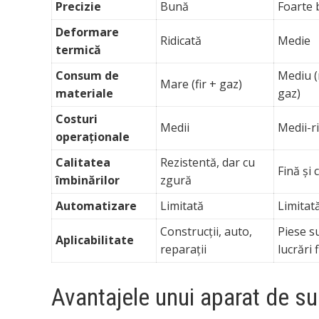
Precizie
Bună
Foarte
Deformare
Ridicată
Medie
termică
Consum de
Mediu (
Mare (fir + gaz)
materiale
gaz)
Costuri
Medii
Medii-r
operaționale
Calitatea
Rezistentă, dar cu
Fină și 
îmbinărilor
zgură
Automatizare
Limitată
Limitat
Construcții, auto,
Piese su
Aplicabilitate
reparații
lucrări 
Avantajele unui aparat de s