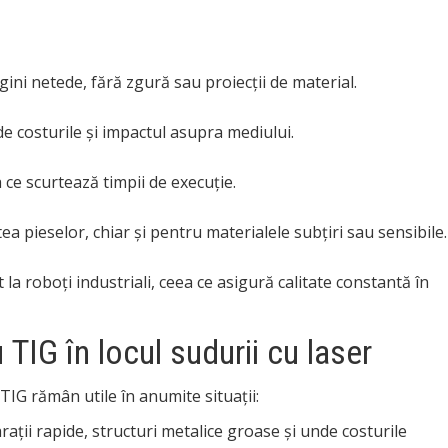
gini netede, fără zgură sau proiecții de material.
de costurile și impactul asupra mediului.
 ce scurtează timpii de execuție.
a pieselor, chiar și pentru materialele subțiri sau sensibile.
la roboți industriali, ceea ce asigură calitate constantă în
IG în locul sudurii cu laser
IG rămân utile în anumite situații:
ații rapide, structuri metalice groase și unde costurile