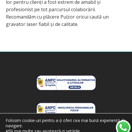
lor pentru clienți a fost extrem de amabil și
profesionist pe tot parcursul colaborării.
Recomandăm cu plăcere Pulzor oricui caută un
gravator laser fiabil și de calitate.
Folosim cookie-uri pentru a-ți oferi cea mai bună experiență de
navigare.
Află mai multe sau ajustează-ți
setările
.