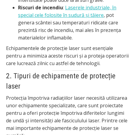
intensitate poate duce la arsuri grave.
Riscuri de incendiu
:
Laserele industriale, în
special cele folosite în sudură și tăiere
, pot
genera scântei sau temperaturi ridicate care
prezintă risc de incendiu, mai ales în prezența
materialelor inflamabile.
Echipamentele de protecție laser sunt esențiale
pentru a minimiza aceste riscuri și a proteja operatorii
care lucrează zilnic cu astfel de tehnologii.
2. Tipuri de echipamente de protecție
laser
Protecția împotriva radiațiilor laser necesită utilizarea
unor echipamente specializate, care sunt proiectate
pentru a oferi protecție împotriva diferitelor lungimi
de undă și intensități ale fasciculului laser. Printre cele
mai importante echipamente de protecție laser se