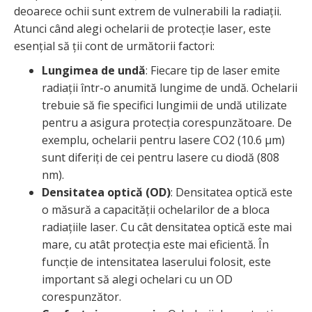
deoarece ochii sunt extrem de vulnerabili la radiații.
Atunci când alegi ochelarii de protecție laser, este
esențial să ții cont de următorii factori:
Lungimea de undă
: Fiecare tip de laser emite
radiații într-o anumită lungime de undă. Ochelarii
trebuie să fie specifici lungimii de undă utilizate
pentru a asigura protecția corespunzătoare. De
exemplu, ochelarii pentru lasere CO2 (10.6 µm)
sunt diferiți de cei pentru lasere cu diodă (808
nm).
Densitatea optică (OD)
: Densitatea optică este
o măsură a capacității ochelarilor de a bloca
radiațiile laser. Cu cât densitatea optică este mai
mare, cu atât protecția este mai eficientă. În
funcție de intensitatea laserului folosit, este
important să alegi ochelari cu un OD
corespunzător.