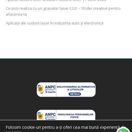
Ce poți realiza cu un gravator laser CO2 – 10 idei creative pentru
afacerea ta
Aplicații ale sudurii laser în industria auto și electronică
Folosim cookie-uri pentru a-ți oferi cea mai bună experiență de