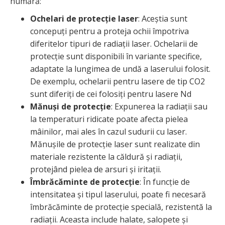
numără:
Ochelari de protecție laser
: Aceștia sunt
concepuți pentru a proteja ochii împotriva
diferitelor tipuri de radiații laser. Ochelarii de
protecție sunt disponibili în variante specifice,
adaptate la lungimea de undă a laserului folosit.
De exemplu, ochelarii pentru lasere de tip CO2
sunt diferiți de cei folosiți pentru lasere Nd
Mănuși de protecție
: Expunerea la radiații sau
la temperaturi ridicate poate afecta pielea
mâinilor, mai ales în cazul sudurii cu laser.
Mănușile de protecție laser sunt realizate din
materiale rezistente la căldură și radiații,
protejând pielea de arsuri și iritații.
Îmbrăcăminte de protecție
: În funcție de
intensitatea și tipul laserului, poate fi necesară
îmbrăcăminte de protecție specială, rezistentă la
radiații. Aceasta include halate, salopete și