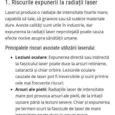
1. Riscurile expunerii la radiații laser
Laserul produce o radiație de intensitate foarte mare,
capabilă să taie, să graveze sau să sudeze materiale
dure. Aceste calități sunt utile în industrie, dar
expunerea la radiații laser neprotejată poate cauza
efecte nocive asupra sănătății umane.
Principalele riscuri asociate utilizării laserului:
Leziuni oculare
: Expunerea directă sau indirectă
la fasciculul laser poate duce la arsuri retiniene,
cataractă și chiar orbire. Leziunile oculare
cauzate de laser pot fi ireversibile și sunt printre
cele mai frecvente riscuri.
Arsuri ale pielii
: Radiațiile laser de intensitate
mare pot provoca arsuri ale pielii, de la iritații
ușoare până la leziuni severe. Chiar și expunerea
pe termen scurt la fascicule de laser de mare