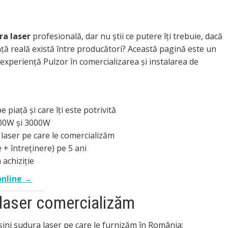
ra laser
profesională, dar nu știi ce putere îți trebuie, dacă
ență reală există între producători? Această pagină este un
experiență Pulzor în comercializarea și instalarea de
 piață și care îți este potrivită
00W și 3000W
 laser pe care le comercializăm
 + întreținere) pe 5 ani
 achiziție
online →
 laser comercializăm
șini sudura laser pe care le furnizăm în România: