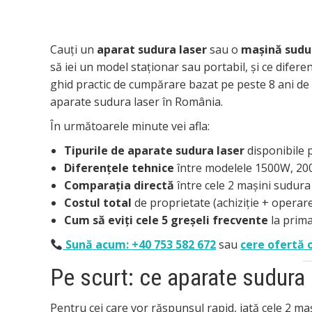
Cauți un
aparat sudura laser
sau o
mașină sudu
să iei un model staționar sau portabil, și ce difer
ghid practic de cumpărare bazat pe peste 8 ani de 
aparate sudura laser în România.
În următoarele minute vei afla:
Tipurile de aparate sudura laser
disponibile pe
Diferențele tehnice
între modelele 1500W, 20
Comparația directă
între cele 2 mașini sudura
Costul total
de proprietate (achiziție + operare
Cum să eviți cele 5 greșeli frecvente
la prima
Sună acum: +40 753 582 672
sau
cere ofertă 
Pe scurt: ce aparate sudura
Pentru cei care vor răspunsul rapid, iată cele 2 ma