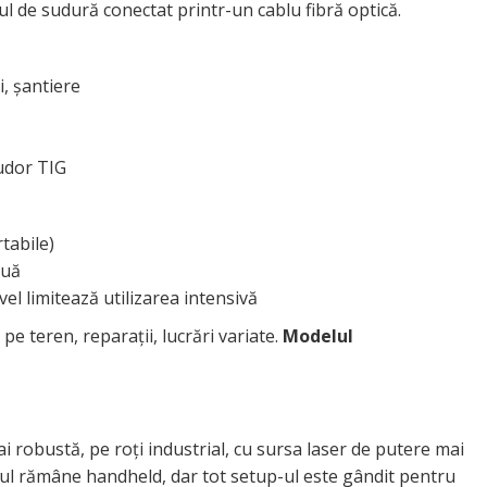
ul de sudură conectat printr-un cablu fibră optică.
i, șantiere
sudor TIG
tabile)
nuă
vel limitează utilizarea intensivă
e pe teren, reparații, lucrări variate.
Modelul
 robustă, pe roți industrial, cu sursa laser de putere mai
tolul rămâne handheld, dar tot setup-ul este gândit pentru