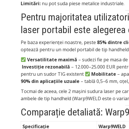
Limitări:
nu pot suda piese metalice industriale.
Pentru majoritatea utilizato
laser portabil este alegerea
Pe baza experienței noastre, peste
85% dintre cl
optează pentru un model portabil de tip handheld.
Versatilitate maximă
– sudezi fie pe masa de 
Investiție rezonabilă
– 12.000–25.000 EUR pentr
pentru un sudor TIG existent
Mobilitate
– apar
90% din aplicațiile uzuale
– tablă 0,5–6 mm, oțel,
Tocmai de aceea, cele 2 mașini sudura laser pe ca
ambele de tip handheld (Warp9WELD este o variantă
Comparație detaliată: War
Specificație
Warp9WELD