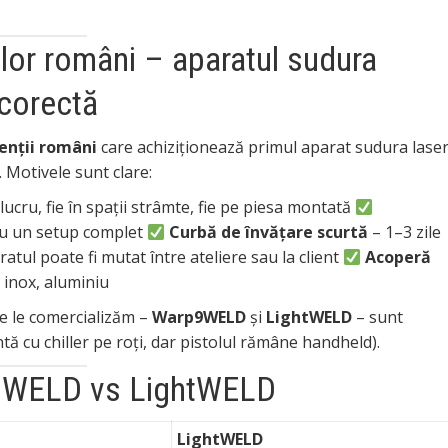
rilor români – aparatul sudura
 corectă
ienții români
care achiziționează primul aparat sudura lase
 Motivele sunt clare:
lucru, fie în spații strâmte, fie pe piesa montată
u un setup complet
Curbă de învățare scurtă
– 1–3 zile
atul poate fi mutat între ateliere sau la client
Acoperă
 inox, aluminiu
re le comercializăm –
Warp9WELD
și
LightWELD
– sunt
 cu chiller pe roți, dar pistolul rămâne handheld).
p9WELD vs LightWELD
LightWELD