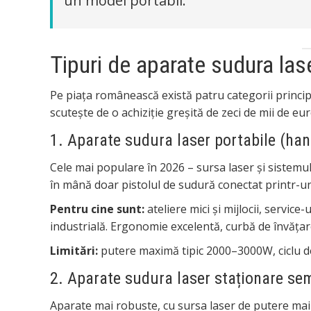
un model portabil.
Tipuri de aparate sudura lase
Pe piața românească există patru categorii princip
scutește de o achiziție greșită de zeci de mii de eur
1. Aparate sudura laser portabile (ha
Cele mai populare în 2026 – sursa laser și sistemul
în mână doar pistolul de sudură conectat printr-un
Pentru cine sunt:
ateliere mici și mijlocii, service-
industrială. Ergonomie excelentă, curbă de învățar
Limitări:
putere maximă tipic 2000–3000W, ciclu de
2. Aparate sudura laser staționare s
Aparate mai robuste, cu sursa laser de putere mai m