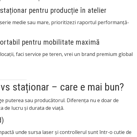
taționar pentru producție în atelier
ci serie medie sau mare, prioritizezi raportul performanță-
ortabil pentru mobilitate maximă
locații, faci service pe teren, vrei un brand premium global
 vs staționar – care e mai bun?
ege puterea sau producătorul. Diferența nu e doar de
a de lucru și durata de viață.
d)
pactă unde sursa laser și controllerul sunt într-o cutie de