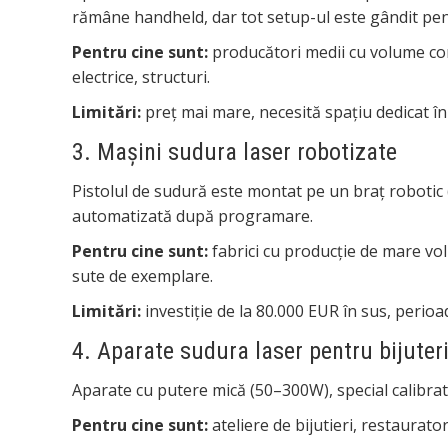
rămâne handheld, dar tot setup-ul este gândit pen
Pentru cine sunt:
producători medii cu volume con
electrice, structuri.
Limitări:
preț mai mare, necesită spațiu dedicat în 
3. Mașini sudura laser robotizate
Pistolul de sudură este montat pe un braț robotic 
automatizată după programare.
Pentru cine sunt:
fabrici cu producție de mare volu
sute de exemplare.
Limitări:
investiție de la 80.000 EUR în sus, peri
4. Aparate sudura laser pentru bijuter
Aparate cu putere mică (50–300W), special calibrate
Pentru cine sunt:
ateliere de bijutieri, restaurator