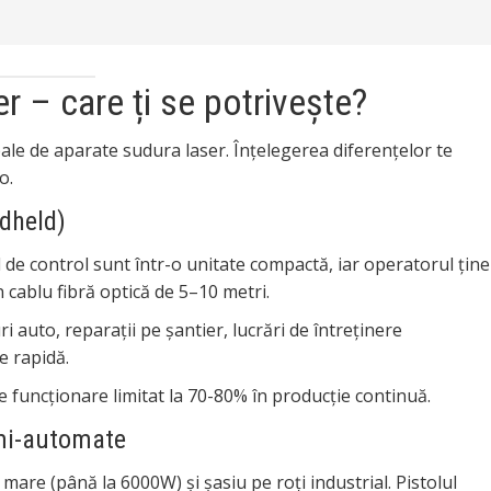
r – care ți se potrivește?
ale de aparate sudura laser. Înțelegerea diferențelor te
o.
ndheld)
 de control sunt într-o unitate compactă, iar operatorul ține
 cablu fibră optică de 5–10 metri.
uri auto, reparații pe șantier, lucrări de întreținere
e rapidă.
 funcționare limitat la 70-80% în producție continuă.
emi-automate
are (până la 6000W) și șasiu pe roți industrial. Pistolul