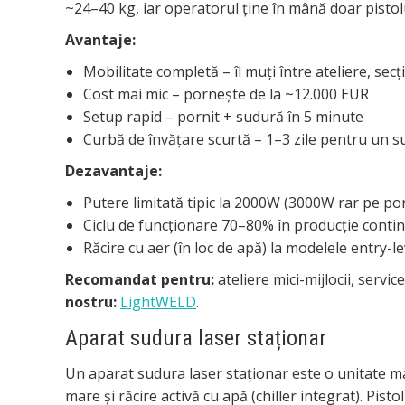
~24–40 kg, iar operatorul ține în mână doar pistol
Avantaje:
Mobilitate completă – îl muți între ateliere, secți
Cost mai mic – pornește de la ~12.000 EUR
Setup rapid – pornit + sudură în 5 minute
Curbă de învățare scurtă – 1–3 zile pentru un 
Dezavantaje:
Putere limitată tipic la 2000W (3000W rar pe por
Ciclu de funcționare 70–80% în producție conti
Răcire cu aer (în loc de apă) la modelele entry-le
Recomandat pentru:
ateliere mici-mijlocii, servic
nostru:
LightWELD
.
Aparat sudura laser staționar
Un aparat sudura laser staționar este o unitate mai
mare și răcire activă cu apă (chiller integrat). Pis