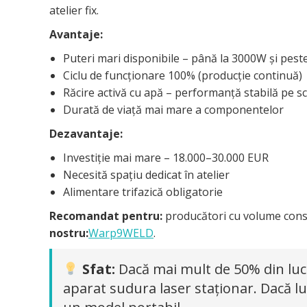
atelier fix.
Avantaje:
Puteri mari disponibile – până la 3000W și pest
Ciclu de funcționare 100% (producție continuă)
Răcire activă cu apă – performanță stabilă pe s
Durată de viață mai mare a componentelor
Dezavantaje:
Investiție mai mare – 18.000–30.000 EUR
Necesită spațiu dedicat în atelier
Alimentare trifazică obligatorie
Recomandat pentru:
producători cu volume consta
nostru:
Warp9WELD
.
Sfat:
Dacă mai mult de 50% din lucră
aparat sudura laser staționar. Dacă lu